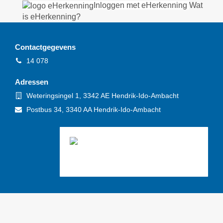
Inloggen met eHerkenning
Wat
is eHerkenning?
Contactgegevens
Telefoon
14 078
Adressen
Bezoekadres
Weteringsingel 1, 3342 AE Hendrik-Ido-Ambacht
Postadres
Postbus 34, 3340 AA Hendrik-Ido-Ambacht